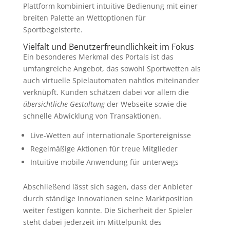
Plattform kombiniert intuitive Bedienung mit einer
breiten Palette an Wettoptionen für
Sportbegeisterte.
Vielfalt und Benutzerfreundlichkeit im Fokus
Ein besonderes Merkmal des Portals ist das
umfangreiche Angebot, das sowohl Sportwetten als
auch virtuelle Spielautomaten nahtlos miteinander
verknüpft. Kunden schätzen dabei vor allem die
übersichtliche Gestaltung
der Webseite sowie die
schnelle Abwicklung von Transaktionen.
Live-Wetten auf internationale Sportereignisse
Regelmäßige Aktionen für treue Mitglieder
Intuitive mobile Anwendung für unterwegs
Abschließend lässt sich sagen, dass der Anbieter
durch ständige Innovationen seine Marktposition
weiter festigen konnte. Die Sicherheit der Spieler
steht dabei jederzeit im Mittelpunkt des