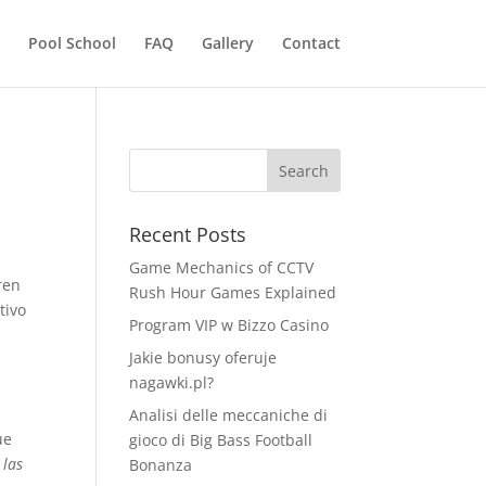
Pool School
FAQ
Gallery
Contact
Recent Posts
Game Mechanics of CCTV
ren
Rush Hour Games Explained
tivo
Program VIP w Bizzo Casino
Jakie bonusy oferuje
nagawki.pl?
Analisi delle meccaniche di
ue
gioco di Big Bass Football
 las
Bonanza