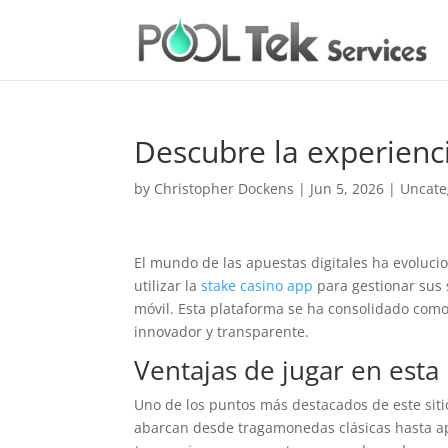
Descubre la experienc
by
Christopher Dockens
|
Jun 5, 2026
|
Uncate
El mundo de las apuestas digitales ha evoluc
utilizar la
stake casino app
para gestionar sus 
móvil. Esta plataforma se ha consolidado como
innovador y transparente.
Ventajas de jugar en esta
Uno de los puntos más destacados de este siti
abarcan desde tragamonedas clásicas hasta ap