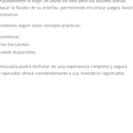
ofundamente al elegir un casino en línea para sus sesiones diarias.
car la fluidez de su interfaz, permitiendo encontrar juegos favori
ecesarias.
mendamos seguir estos consejos prácticos:
 comenzar.
ios frecuentes.
sable disponibles.
ntusiasta podrá disfrutar de una experiencia completa y segura
e operador ofrece constantemente a sus miembros registrados.