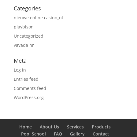
Categories
nieuwe online casino_nl
playbison
Uncategorized
vavada hr
Meta
Log in
Entries feed
Comments feed
WordPress.org
Home
About Us
Services
Products
Pool School
FAQ
Gallery
Contact