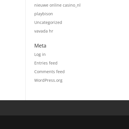
nieuwe online casino_nl
playbison
Uncategorized
vavada hr
Meta
Log in
Entries feed
Comments feed
WordPress.org