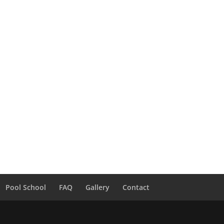
Pool School
FAQ
Gallery
Contact