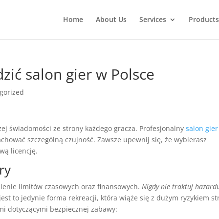
Home
About Us
Services
Products
zić salon gier w Polsce
gorized
j świadomości ze strony każdego gracza. Profesjonalny
salon gier
achować szczególną czujność. Zawsze upewnij się, że wybierasz
wą licencję.
ry
alenie limitów czasowych oraz finansowych.
Nigdy nie traktuj hazard
jest to jedynie forma rekreacji, która wiąże się z dużym ryzykiem st
i dotyczącymi bezpiecznej zabawy: