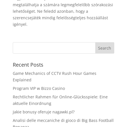
megtalálhatja a számára legmegfelelőbb szórakozási
lehetőséget. Ne feledd azonban, hogy a
szerencsejáték mindig felelősségteljes hozzáállást
igényel.
Recent Posts
Game Mechanics of CCTV Rush Hour Games
Explained
Program VIP w Bizzo Casino
Rechtlicher Rahmen für Online-Glücksspiele: Eine
aktuelle Einordnung
Jakie bonusy oferuje nagawki.pl?
Analisi delle meccaniche di gioco di Big Bass Football
Bonanza