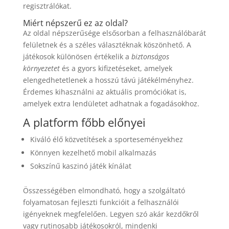
regisztrálókat.
Miért népszerű ez az oldal?
Az oldal népszerűsége elsősorban a felhasználóbarát
felületnek és a széles választéknak köszönhető. A
játékosok különösen értékelik a
biztonságos
környezetet
és a gyors kifizetéseket, amelyek
elengedhetetlenek a hosszú távú játékélményhez.
Érdemes kihasználni az aktuális promóciókat is,
amelyek extra lendületet adhatnak a fogadásokhoz.
A platform főbb előnyei
Kiváló élő közvetítések a sporteseményekhez
Könnyen kezelhető mobil alkalmazás
Sokszínű kaszinó játék kínálat
Összességében elmondható, hogy a szolgáltató
folyamatosan fejleszti funkcióit a felhasználói
igényeknek megfelelően. Legyen szó akár kezdőkről
vagy rutinosabb játékosokról, mindenki