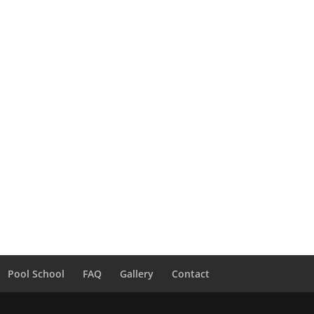
Pool School
FAQ
Gallery
Contact