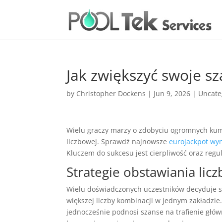
Jak zwiększyć swoje sz
by
Christopher Dockens
|
Jun 9, 2026
|
Uncate
Wielu graczy marzy o zdobyciu ogromnych kumu
liczbowej. Sprawdź najnowsze
eurojackpot wyn
Kluczem do sukcesu jest cierpliwość oraz reg
Strategie obstawiania licz
Wielu doświadczonych uczestników decyduje s
większej liczby kombinacji w jednym zakładzie
jednocześnie podnosi szanse na trafienie gł