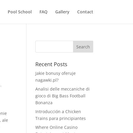
Pool School
FAQ
Gallery
Contact
Recent Posts
Jakie bonusy oferuje
nagawki.pl?
.
Analisi delle meccaniche di
gioco di Big Bass Football
Bonanza
Introducción a Chicken
enie
Trains para principiantes
 ale
e
Where Online Casino