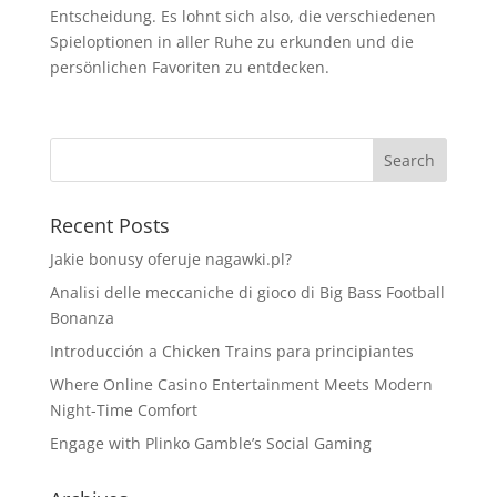
Entscheidung. Es lohnt sich also, die verschiedenen
Spieloptionen in aller Ruhe zu erkunden und die
persönlichen Favoriten zu entdecken.
Recent Posts
Jakie bonusy oferuje nagawki.pl?
Analisi delle meccaniche di gioco di Big Bass Football
Bonanza
Introducción a Chicken Trains para principiantes
Where Online Casino Entertainment Meets Modern
Night-Time Comfort
Engage with Plinko Gamble’s Social Gaming