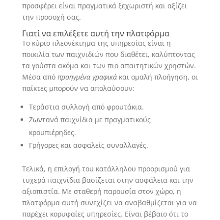
προσφέρει είναι πραγματικά ξεχωριστή και αξίζει
την προσοχή σας.
Γιατί να επιλέξετε αυτή την πλατφόρμα
Το κύριο πλεονέκτημα της υπηρεσίας είναι η
ποικιλία των παιχνιδιών που διαθέτει, καλύπτοντας
τα γούστα ακόμα και των πιο απαιτητικών χρηστών.
Μέσα από
προηγμένα γραφικά
και ομαλή πλοήγηση, οι
παίκτες μπορούν να απολαύσουν:
Τεράστια συλλογή από φρουτάκια.
Ζωντανά παιχνίδια με πραγματικούς
κρουπιέρηδες.
Γρήγορες και ασφαλείς συναλλαγές.
Τελικά, η επιλογή του κατάλληλου προορισμού για
τυχερά παιχνίδια βασίζεται στην ασφάλεια και την
αξιοπιστία. Με σταθερή παρουσία στον χώρο, η
πλατφόρμα αυτή συνεχίζει να αναβαθμίζεται για να
παρέχει κορυφαίες υπηρεσίες. Είναι βέβαιο ότι το