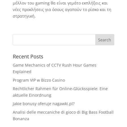
μέλλον του gaming θα είναι γεμάτο εκπλήξεις και
νέες προκλήσεις για όσους αγαπούν το ρίσκο και τη
στρατηγική.
Recent Posts
Game Mechanics of CCTV Rush Hour Games
Explained
Program VIP w Bizzo Casino
Rechtlicher Rahmen für Online-Glücksspiele: Eine
aktuelle Einordnung
Jakie bonusy oferuje nagawki.pl?
Analisi delle meccaniche di gioco di Big Bass Football
Bonanza