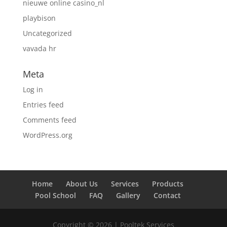
nieuwe online casino_nl
playbison
Uncategorized
vavada hr
Meta
Log in
Entries feed
Comments feed
WordPress.org
Home
About Us
Services
Products
Pool School
FAQ
Gallery
Contact
Copyright © 2026 | Pooltek Services