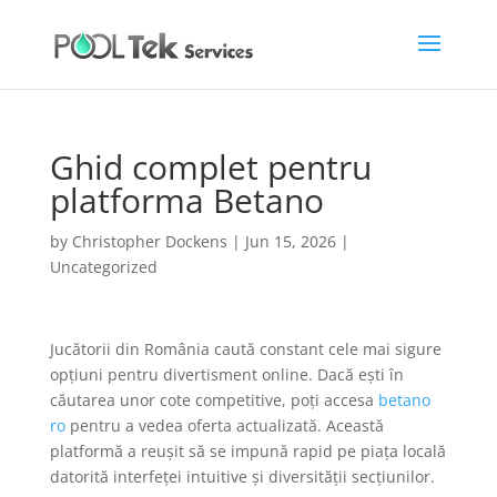
Ghid complet pentru
platforma Betano
by
Christopher Dockens
|
Jun 15, 2026
|
Uncategorized
Jucătorii din România caută constant cele mai sigure
opțiuni pentru divertisment online. Dacă ești în
căutarea unor cote competitive, poți accesa
betano
ro
pentru a vedea oferta actualizată. Această
platformă a reușit să se impună rapid pe piața locală
datorită interfeței intuitive și diversității secțiunilor.