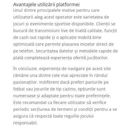
Avantajele utilizării platformei
Unul dintre principalele motive pentru care
utilizatorii aleg acest operator este varietatea de
jocuri și evenimente sportive disponibile. Clienții se
bucură de transmisiuni live de înaltă calitate, funcții
de cash-out rapide și o aplicație mobilă bine
optimizată care permite plasarea mizelor direct de
pe telefon. Securitatea datelor și metodele rapide de
plată completează experiența oferită jucătorilor.
În concluzie, experiența de navigare pe acest site
rămâne una dintre cele mai apreciate în rândul
pasionaților. Indiferent dacă preferi pariurile pe
fotbal sau jocurile de tip cazino, opțiunile sunt
numeroase și adaptate pentru toate preferințele.
Este recomandat ca fiecare utilizator să verifice
periodic secțiunea de termeni și condiții pentru a se
asigura că respectă toate regulile jocului
responsabil.