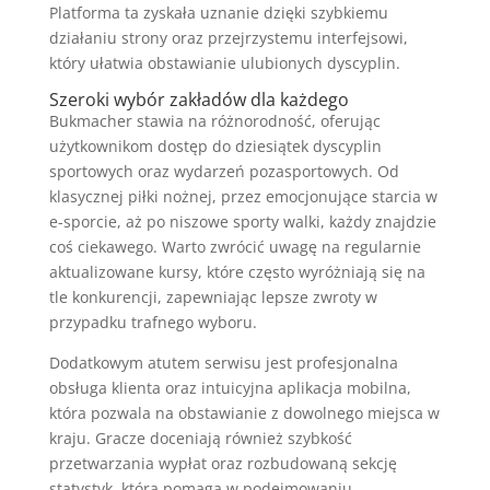
Platforma ta zyskała uznanie dzięki szybkiemu
działaniu strony oraz przejrzystemu interfejsowi,
który ułatwia obstawianie ulubionych dyscyplin.
Szeroki wybór zakładów dla każdego
Bukmacher stawia na różnorodność, oferując
użytkownikom dostęp do dziesiątek dyscyplin
sportowych oraz wydarzeń pozasportowych. Od
klasycznej piłki nożnej, przez emocjonujące starcia w
e-sporcie, aż po niszowe sporty walki, każdy znajdzie
coś ciekawego. Warto zwrócić uwagę na regularnie
aktualizowane kursy, które często wyróżniają się na
tle konkurencji, zapewniając lepsze zwroty w
przypadku trafnego wyboru.
Dodatkowym atutem serwisu jest profesjonalna
obsługa klienta oraz intuicyjna aplikacja mobilna,
która pozwala na obstawianie z dowolnego miejsca w
kraju. Gracze doceniają również szybkość
przetwarzania wypłat oraz rozbudowaną sekcję
statystyk, która pomaga w podejmowaniu