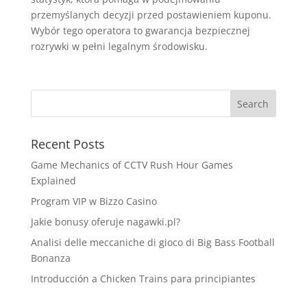
przemyślanych decyzji przed postawieniem kuponu.
Wybór tego operatora to gwarancja bezpiecznej
rozrywki w pełni legalnym środowisku.
Recent Posts
Game Mechanics of CCTV Rush Hour Games
Explained
Program VIP w Bizzo Casino
Jakie bonusy oferuje nagawki.pl?
Analisi delle meccaniche di gioco di Big Bass Football
Bonanza
Introducción a Chicken Trains para principiantes