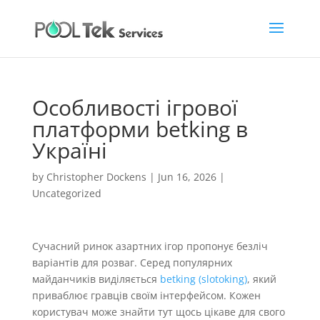
Особливості ігрової
платформи betking в
Україні
by
Christopher Dockens
|
Jun 16, 2026
|
Uncategorized
Сучасний ринок азартних ігор пропонує безліч
варіантів для розваг. Серед популярних
майданчиків виділяється
betking (slotoking)
, який
приваблює гравців своїм інтерфейсом. Кожен
користувач може знайти тут щось цікаве для свого