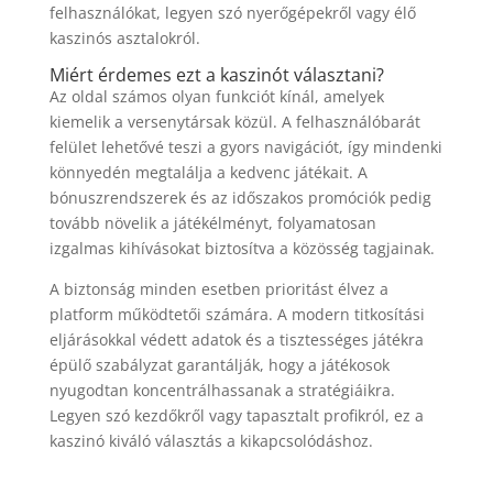
felhasználókat, legyen szó nyerőgépekről vagy élő
kaszinós asztalokról.
Miért érdemes ezt a kaszinót választani?
Az oldal számos olyan funkciót kínál, amelyek
kiemelik a versenytársak közül. A felhasználóbarát
felület lehetővé teszi a gyors navigációt, így mindenki
könnyedén megtalálja a kedvenc játékait. A
bónuszrendszerek és az időszakos promóciók pedig
tovább növelik a játékélményt, folyamatosan
izgalmas kihívásokat biztosítva a közösség tagjainak.
A biztonság minden esetben prioritást élvez a
platform működtetői számára. A modern titkosítási
eljárásokkal védett adatok és a tisztességes játékra
épülő szabályzat garantálják, hogy a játékosok
nyugodtan koncentrálhassanak a stratégiáikra.
Legyen szó kezdőkről vagy tapasztalt profikról, ez a
kaszinó kiváló választás a kikapcsolódáshoz.