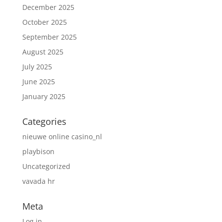
December 2025
October 2025
September 2025
August 2025
July 2025
June 2025
January 2025
Categories
nieuwe online casino_nl
playbison
Uncategorized
vavada hr
Meta
Log in