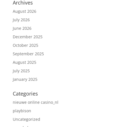
Archives
August 2026
July 2026
June 2026
December 2025
October 2025
September 2025
August 2025
July 2025
January 2025
Categories
nieuwe online casino_nl
playbison
Uncategorized