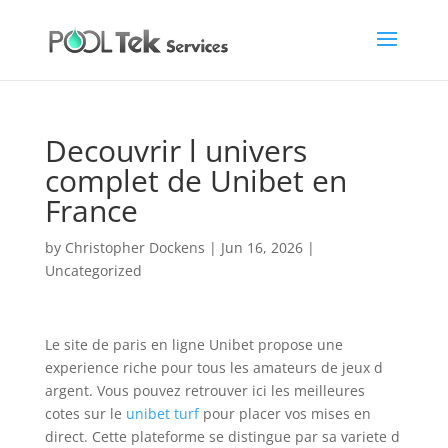
Decouvrir l univers
complet de Unibet en
France
by
Christopher Dockens
|
Jun 16, 2026
|
Uncategorized
Le site de paris en ligne Unibet propose une
experience riche pour tous les amateurs de jeux d
argent. Vous pouvez retrouver ici les meilleures
cotes sur le
unibet turf
pour placer vos mises en
direct. Cette plateforme se distingue par sa variete d