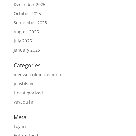
December 2025
October 2025
September 2025
August 2025
July 2025
January 2025
Categories
nieuwe online casino_nl
playbison
Uncategorized
vavada hr
Meta
Log in
Entries feed