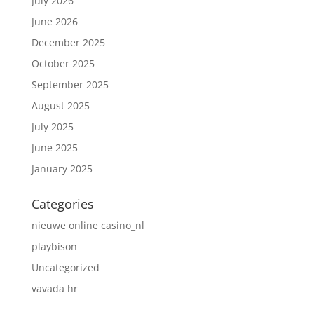
July 2026
June 2026
December 2025
October 2025
September 2025
August 2025
July 2025
June 2025
January 2025
Categories
nieuwe online casino_nl
playbison
Uncategorized
vavada hr