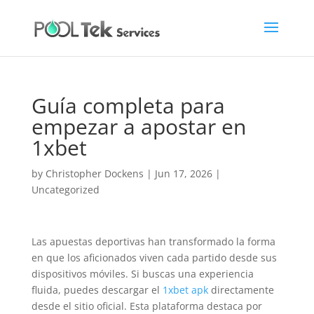
Guía completa para
empezar a apostar en
1xbet
by
Christopher Dockens
|
Jun 17, 2026
|
Uncategorized
Las apuestas deportivas han transformado la forma
en que los aficionados viven cada partido desde sus
dispositivos móviles. Si buscas una experiencia
fluida, puedes descargar el
1xbet apk
directamente
desde el sitio oficial. Esta plataforma destaca por