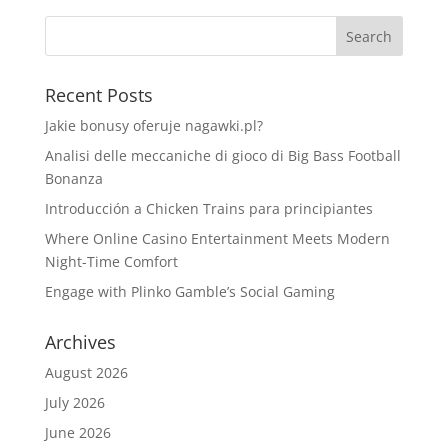
Recent Posts
Jakie bonusy oferuje nagawki.pl?
Analisi delle meccaniche di gioco di Big Bass Football
Bonanza
Introducción a Chicken Trains para principiantes
Where Online Casino Entertainment Meets Modern
Night-Time Comfort
Engage with Plinko Gamble’s Social Gaming
Archives
August 2026
July 2026
June 2026