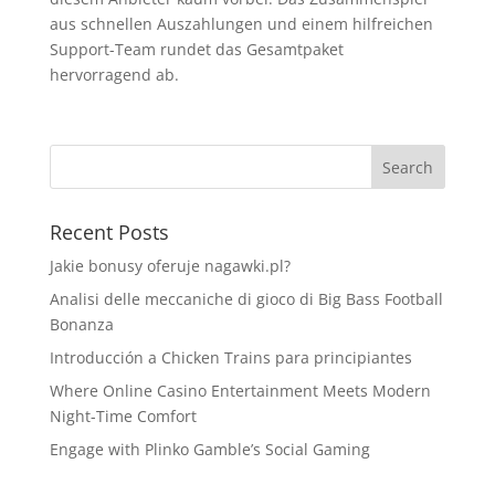
aus schnellen Auszahlungen und einem hilfreichen
Support-Team rundet das Gesamtpaket
hervorragend ab.
Recent Posts
Jakie bonusy oferuje nagawki.pl?
Analisi delle meccaniche di gioco di Big Bass Football
Bonanza
Introducción a Chicken Trains para principiantes
Where Online Casino Entertainment Meets Modern
Night-Time Comfort
Engage with Plinko Gamble’s Social Gaming