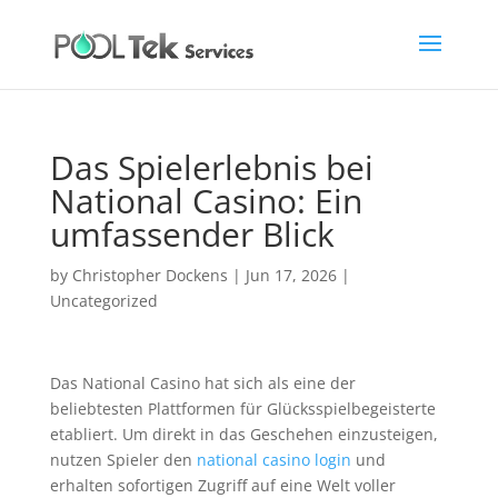
Das Spielerlebnis bei
National Casino: Ein
umfassender Blick
by
Christopher Dockens
|
Jun 17, 2026
|
Uncategorized
Das National Casino hat sich als eine der
beliebtesten Plattformen für Glücksspielbegeisterte
etabliert. Um direkt in das Geschehen einzusteigen,
nutzen Spieler den
national casino login
und
erhalten sofortigen Zugriff auf eine Welt voller