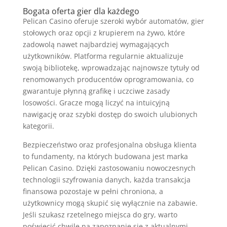
Bogata oferta gier dla każdego
Pelican Casino oferuje szeroki wybór automatów, gier
stołowych oraz opcji z krupierem na żywo, które
zadowolą nawet najbardziej wymagających
użytkowników. Platforma regularnie aktualizuje
swoją bibliotekę, wprowadzając najnowsze tytuły od
renomowanych producentów oprogramowania, co
gwarantuje płynną grafikę i uczciwe zasady
losowości. Gracze mogą liczyć na intuicyjną
nawigację oraz szybki dostęp do swoich ulubionych
kategorii.
Bezpieczeństwo oraz profesjonalna obsługa klienta
to fundamenty, na których budowana jest marka
Pelican Casino. Dzięki zastosowaniu nowoczesnych
technologii szyfrowania danych, każda transakcja
finansowa pozostaje w pełni chroniona, a
użytkownicy mogą skupić się wyłącznie na zabawie.
Jeśli szukasz rzetelnego miejsca do gry, warto
poświęcić chwilę na zapoznanie się z aktualnymi