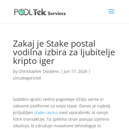
Zakaj je Stake postal
vodilna izbira za ljubitelje
kripto iger
by
Christopher Dockens
|
Jun 17, 2026
|
Uncategorized
Sodobni igralci vedno pogosteje iščejo varne in
zabavne platforme za svoje stave. Danes je najbolj
priljubljen
stake casino
med uporabniki, ki cenijo
hitre transakcije. Ta spletna stran ponuja izjemno
izkušnjo, ki združuje inovativne tehnologije in