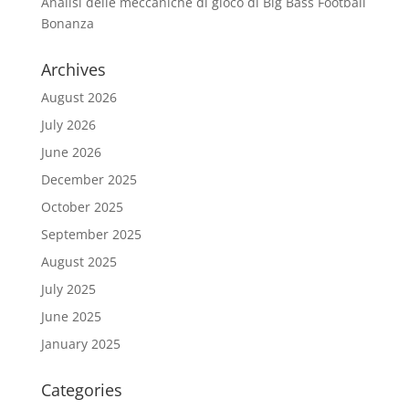
Analisi delle meccaniche di gioco di Big Bass Football
Bonanza
Archives
August 2026
July 2026
June 2026
December 2025
October 2025
September 2025
August 2025
July 2025
June 2025
January 2025
Categories