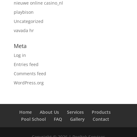
nieuwe online casino_nl
playbison
Uncategorized
vavada hr
Meta
Log in
Entries feed
Comments feed
WordPress.org
Home
About Us
Services
Products
Pool School
FAQ
Gallery
Contact
Copyright © 2026 | Pooltek Services