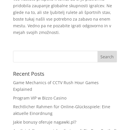
pridobila zaupanje globalne skupnosti igralcev. Ne
glede na to, ali ste ljubitelj rulete ali športnih stav,
boste tukaj našli vse potrebno za zabavo na enem
mestu. Vedno pa ne pozabite igrati odgovorno in v
mejah svojih zmožnosti.
Recent Posts
Game Mechanics of CCTV Rush Hour Games
Explained
Program VIP w Bizzo Casino
Rechtlicher Rahmen für Online-Glücksspiele: Eine
aktuelle Einordnung
Jakie bonusy oferuje nagawki.pl?