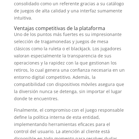
consolidado como un referente gracias a su catálogo
de juegos de alta calidad y una interfaz sumamente
intuitiva.
Ventajas competitivas de la plataforma
Uno de los puntos más fuertes es su impresionante
selección de tragamonedas y juegos de mesa
clásicos como la ruleta o el blackjack. Los jugadores
valoran especialmente la transparencia de sus
operaciones y la rapidez con la que gestionan los
retiros, lo cual genera una confianza necesaria en un
entorno digital competitivo. Además, la
compatibilidad con dispositivos móviles asegura que
la diversión nunca se detenga, sin importar el lugar
donde te encuentres.
Finalmente, el compromiso con el juego responsable
define la política interna de esta entidad,
implementando herramientas eficaces para el
control del usuario. La atención al cliente está
disponible en todo momento para resolver dudas