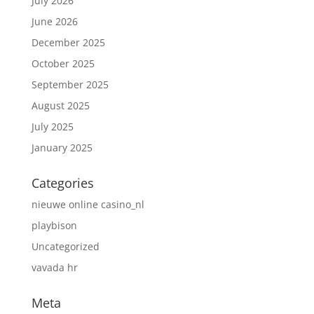
July 2026
June 2026
December 2025
October 2025
September 2025
August 2025
July 2025
January 2025
Categories
nieuwe online casino_nl
playbison
Uncategorized
vavada hr
Meta