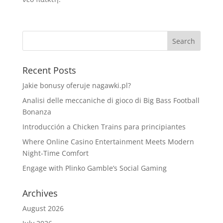
Recent Posts
Jakie bonusy oferuje nagawki.pl?
Analisi delle meccaniche di gioco di Big Bass Football
Bonanza
Introducción a Chicken Trains para principiantes
Where Online Casino Entertainment Meets Modern
Night-Time Comfort
Engage with Plinko Gamble’s Social Gaming
Archives
August 2026