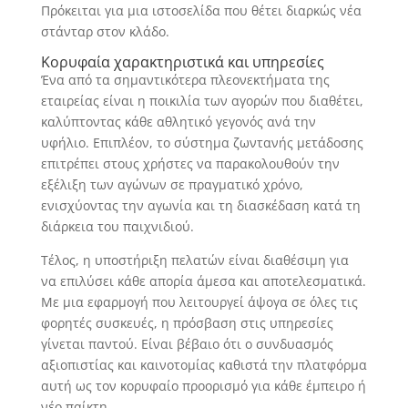
Πρόκειται για μια ιστοσελίδα που θέτει διαρκώς νέα
στάνταρ στον κλάδο.
Κορυφαία χαρακτηριστικά και υπηρεσίες
Ένα από τα σημαντικότερα πλεονεκτήματα της
εταιρείας είναι η ποικιλία των αγορών που διαθέτει,
καλύπτοντας κάθε αθλητικό γεγονός ανά την
υφήλιο. Επιπλέον, το σύστημα ζωντανής μετάδοσης
επιτρέπει στους χρήστες να παρακολουθούν την
εξέλιξη των αγώνων σε πραγματικό χρόνο,
ενισχύοντας την αγωνία και τη διασκέδαση κατά τη
διάρκεια του παιχνιδιού.
Τέλος, η υποστήριξη πελατών είναι διαθέσιμη για
να επιλύσει κάθε απορία άμεσα και αποτελεσματικά.
Με μια εφαρμογή που λειτουργεί άψογα σε όλες τις
φορητές συσκευές, η πρόσβαση στις υπηρεσίες
γίνεται παντού. Είναι βέβαιο ότι ο συνδυασμός
αξιοπιστίας και καινοτομίας καθιστά την πλατφόρμα
αυτή ως τον κορυφαίο προορισμό για κάθε έμπειρο ή
νέο παίκτη.