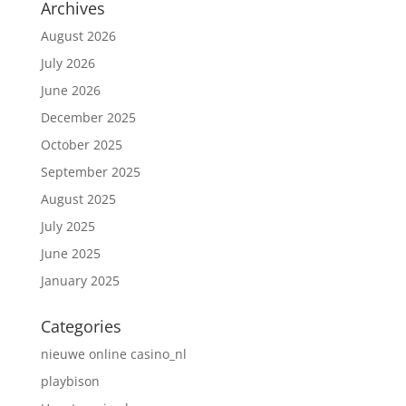
Archives
August 2026
July 2026
June 2026
December 2025
October 2025
September 2025
August 2025
July 2025
June 2025
January 2025
Categories
nieuwe online casino_nl
playbison