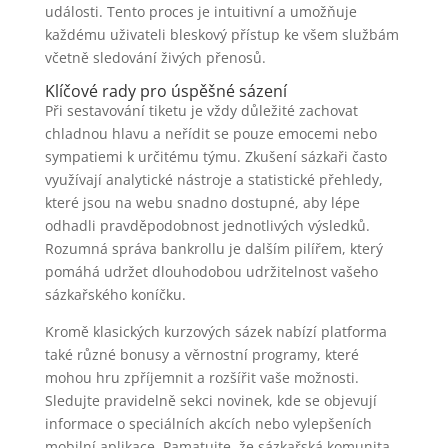
události. Tento proces je intuitivní a umožňuje
každému uživateli bleskový přístup ke všem službám
včetně sledování živých přenosů.
Klíčové rady pro úspěšné sázení
Při sestavování tiketu je vždy důležité zachovat
chladnou hlavu a neřídit se pouze emocemi nebo
sympatiemi k určitému týmu. Zkušení sázkaři často
využívají analytické nástroje a statistické přehledy,
které jsou na webu snadno dostupné, aby lépe
odhadli pravděpodobnost jednotlivých výsledků.
Rozumná správa bankrollu je dalším pilířem, který
pomáhá udržet dlouhodobou udržitelnost vašeho
sázkařského koníčku.
Kromě klasických kurzových sázek nabízí platforma
také různé bonusy a věrnostní programy, které
mohou hru zpříjemnit a rozšířit vaše možnosti.
Sledujte pravidelně sekci novinek, kde se objevují
informace o speciálních akcích nebo vylepšeních
mobilní aplikace. Pamatujte, že sázkařská komunita